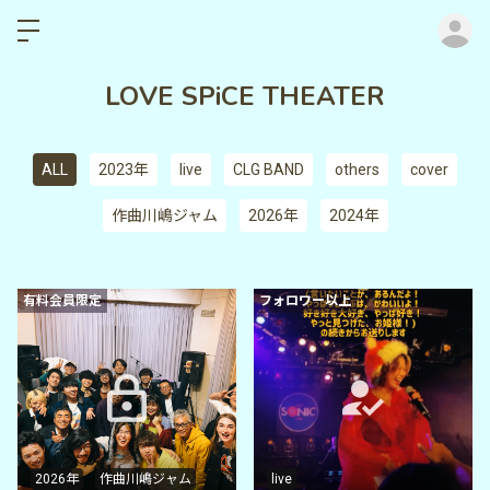
ロ
LOVE SPiCE THEATER
ALL
2023年
live
CLG BAND
others
cover
作曲川嶋ジャム
2026年
2024年
有料会員限定
フォロワー以上
2026年
作曲川嶋ジャム
live