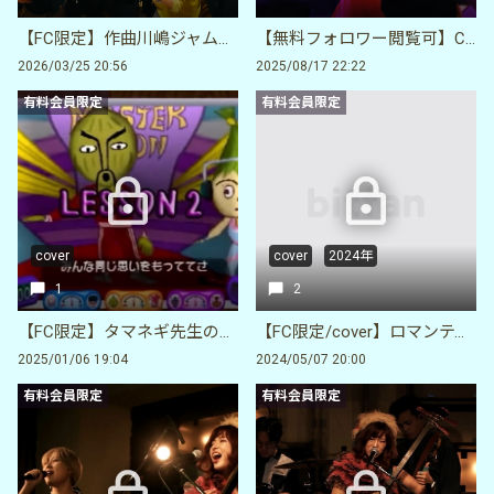
【FC限定】作曲川嶋ジャム「bloom」が出来るまで
【無料フォロワー閲覧可】CHiLi GiRLにヲタ芸MIX混ぜてみた
2026/03/25 20:56
2025/08/17 22:22
有料会員限定
有料会員限定
cover
cover
2024年
1
2
【FC限定】タマネギ先生のラップ完コピ
【FC限定/cover】ロマンティックあげるよ
2025/01/06 19:04
2024/05/07 20:00
有料会員限定
有料会員限定