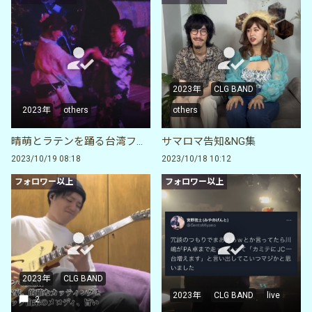
2023年
CLG BAND
2023年
others
others
晴萌とラテンを踊る台湾フェス
サマロマ告知&NG集
2023/10/19 08:18
2023/10/18 10:12
フォロワー以上
フォロワー以上
2023年
CLG BAND
2023年
CLG BAND
live
2