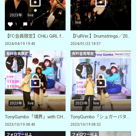
2023年
live
live
1
3
【FC会員限定】CHiLi GiRL feat. TonyGumbo「One Q」2024.10.9
【FullVer.】Drumstrings／2023.10.9 三軒茶屋grapefruit moon
2024/04/19 19:45
2024/01/22 18:57
有料会員限定
有料会員限定
2023年
live
2023年
live
TonyGumbo「境界」with CHiLi GiRL@2023.9.9 イオンモール羽生
TonyGumbo「シュガーバター」with CHiLi GiRL @2023.9.9イオンモール羽生
2023/10/19 08:40
2023/10/19 08:32
フォロワー以上
フォロワー以上