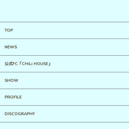
2024.10.9
モール羽生
TOP
NEWS
公式FC「CHiLi HOUSE」
SHOW
PROFILE
DISCOGRAPHY