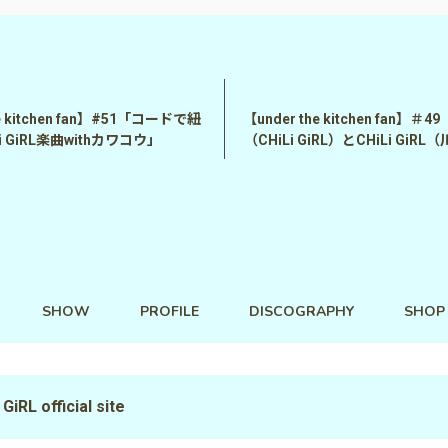
he kitchen fan】#51「コードで紐
【under the kitchen fan】
i GiRL楽曲withカワコウ」
（CHiLi GiRL）とCHiLi Gi
SHOW
PROFILE
DISCOGRAPHY
SHOP
 GiRL official site