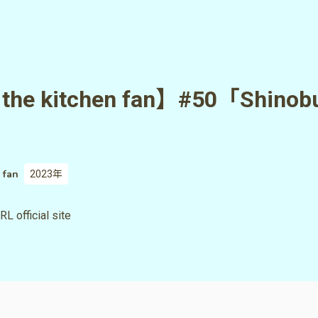
 the kitchen fan】#50「Shin
 fan
2023年
RL official site