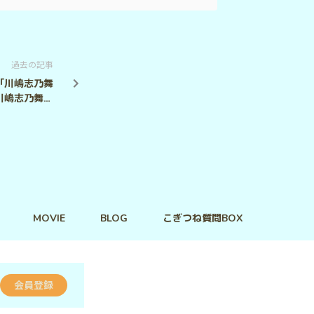
過去の記事
＃49「川嶋志乃舞
RL（川嶋志乃舞）
の秘密」
MOVIE
BLOG
こぎつね質問BOX
会員登録